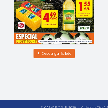
Descargar folleto
© CASHDIPLO S.L.U. 2026
|
Calle Islas Cíes, 1