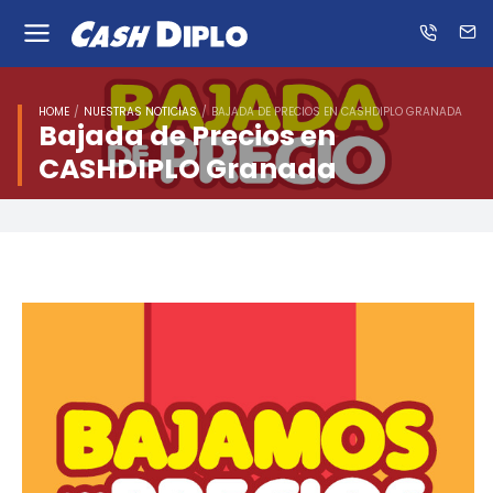
Conóce
ES
EN
HOME
NUESTRAS NOTICIAS
BAJADA DE PRECIOS EN CASHDIPLO GRANADA
Bajada de Precios en
CASHDIPLO Granada